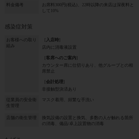
料金備考
お席料300円(税込)、22時以降の来店は深夜料と
して10%
感染症対策
お客様への取り
[
入店時
]
組み
店内に消毒液設置
[
客席へのご案内
]
カウンター席に仕切りあり
他グループとの相
席禁止
[
会計処理
]
非接触型決済あり
従業員の安全衛
マスク着用
頻繁な手洗い
生管理
店舗の衛生管理
換気設備の設置と換気
多数の人が触れる箇所
の消毒
備品/卓上設置物の消毒