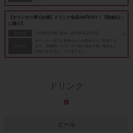
【カウンター席でお得】ドリンク全品100円OFF！【現金払い
に限り】
注文時注文時に提示。会計前等は非対応
提示条件
カウンター席でお食事されたお客様だけご利用でき
ます。混雑時にカウンター席に空きが無い場合もご
利用条件
利用できません。ご了承下さい。
ドリンク
ビール