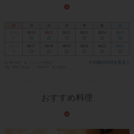
日
月
火
水
木
金
土
08/09
08/10
08/11
08/12
08/13
08/14
08/15
休
◎
◎
◎
◎
◎
◎
08/16
08/17
08/18
08/19
08/20
08/21
08/22
休
◎
◎
◎
◎
◎
◎
その他の日付を見る
◎
即予約可
□
リクエスト予約可
TEL
要問い合わせ
×
予約不可
休
定休日
おすすめ料理