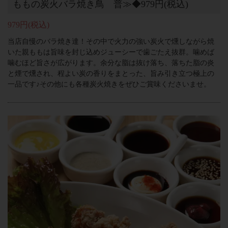
ももの炭火バラ焼き鳥 普≫◆979円(税込)
979円
(税込)
当店自慢のバラ焼き達！その中で火力の強い炭火で燻しながら焼
いた親ももは旨味を封じ込めジューシーで歯ごたえ抜群。噛めば
噛むほど旨さが広がります。余分な脂は抜け落ち、落ちた脂の炎
と煙で燻され、程よい炭の香りをまとった、旨み引き立つ極上の
一品です♪その他にも各種炭火焼きをぜひご賞味くださいませ。