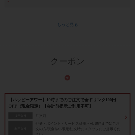
-
もっと見る
クーポン
【ハッピーアワー】19時までのご注文で全ドリンク100円
OFF（現金限定）【会計前提示ご利用不可】
注文時
提示条件
他券・ポイント・サービス併用不可/19時までにご注
文の方/現金払い限定/注文時にスタッフにご提示くだ
利用条件
さい。