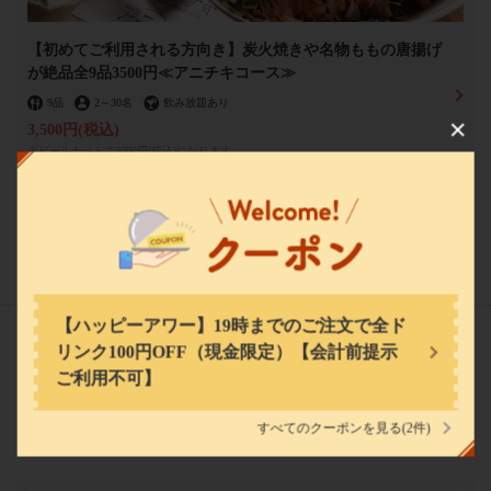
【初めてご利用される方向き】炭火焼きや名物ももの唐揚げ
が絶品全9品3500円≪アニチキコース≫
9品
2
～
30名
飲み放題あり
3,500円
(税込)
この店舗情報をシェアする
※ビールカットで3000円(税込)になります。
アニチキ～炭火焼き鳥と唐揚げの居酒屋～
兵庫県西宮市戸田町１－１－２F
もっと見る
(5)
https://anichiki.owst.jp/
お店情報をコピー
【ハッピーアワー】19時までのご注文で全ド
リンク100円OFF（現金限定）【会計前提示
料理
ご利用不可】
すべてのクーポンを見る
(2件)
閉じる