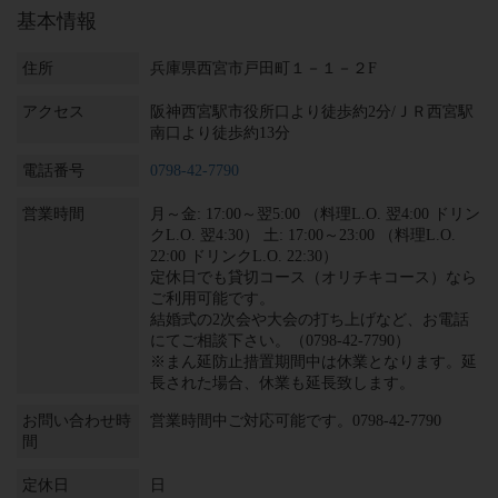
基本情報
住所
兵庫県西宮市戸田町１－１－２F
アクセス
阪神西宮駅市役所口より徒歩約2分/ＪＲ西宮駅
南口より徒歩約13分
電話番号
0798-42-7790
営業時間
月～金: 17:00～翌5:00 （料理L.O. 翌4:00 ドリン
クL.O. 翌4:30） 土: 17:00～23:00 （料理L.O.
22:00 ドリンクL.O. 22:30）
定休日でも貸切コース（オリチキコース）なら
ご利用可能です。
結婚式の2次会や大会の打ち上げなど、お電話
にてご相談下さい。（0798-42-7790）
※まん延防止措置期間中は休業となります。延
長された場合、休業も延長致します。
お問い合わせ時
営業時間中ご対応可能です。0798-42-7790
間
定休日
日