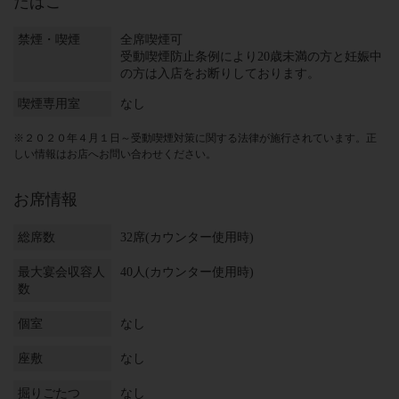
たばこ
禁煙・喫煙
全席喫煙可
受動喫煙防止条例により20歳未満の方と妊娠中
の方は入店をお断りしております。
喫煙専用室
なし
※２０２０年４月１日～受動喫煙対策に関する法律が施行されています。正
しい情報はお店へお問い合わせください。
お席情報
総席数
32席(カウンター使用時)
最大宴会収容人
40人(カウンター使用時)
数
個室
なし
座敷
なし
掘りごたつ
なし